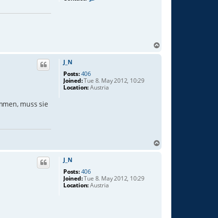
o
n
t
a
c
t
c
T
r
o
o
p
J_N
w
w
Posts:
406
i
Joined:
Tue 8. May 2012, 10:29
n
Location:
Austria
g
s
ommen, muss sie
T
o
p
J_N
Posts:
406
Joined:
Tue 8. May 2012, 10:29
Location:
Austria