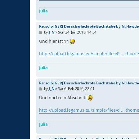
Julia
Re: solo [GER] Der scharlachrote Buchstabe by N. Hawth
P
by
J_N
»
Sun 24. Jan 2016, 14:34
o
s
Und hier ist 14
t
http://upload.legamus.eu/simple/files/P ... thor
Julia
Re: solo [GER] Der scharlachrote Buchstabe by N. Hawth
P
by
J_N
»
Sat 6. Feb 2016, 22:01
o
s
Und noch ein Abschnitt
t
http://upload.legamus.eu/simple/files/d ... thor
Julia