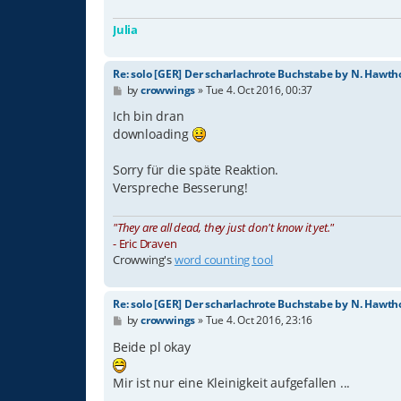
Julia
Re: solo [GER] Der scharlachrote Buchstabe by N. Hawth
P
by
crowwings
»
Tue 4. Oct 2016, 00:37
o
s
Ich bin dran
t
downloading
Sorry für die späte Reaktion.
Verspreche Besserung!
"They are all dead, they just don't know it yet."
- Eric Draven
Crowwing's
word counting tool
Re: solo [GER] Der scharlachrote Buchstabe by N. Hawth
P
by
crowwings
»
Tue 4. Oct 2016, 23:16
o
s
Beide pl okay
t
Mir ist nur eine Kleinigkeit aufgefallen ...