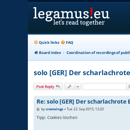
Quick links
FAQ
Board index
Coordination of recordings of publ
solo [GER] Der scharlachrot
Post Reply
Re: solo [GER] Der scharlachrote
P
by
crowwings
»
Tue 22. Sep 2015, 12:20
o
s
Tipp: Cookies löschen
t