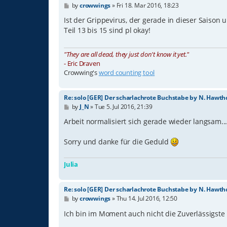
P
by
crowwings
»
Fri 18. Mar 2016, 18:23
o
s
Ist der Grippevirus, der gerade in dieser Saison u
t
Teil 13 bis 15 sind pl okay!
"They are all dead, they just don't know it yet."
- Eric Draven
Crowwing's
word counting tool
Re: solo [GER] Der scharlachrote Buchstabe by N. Hawth
P
by
J_N
»
Tue 5. Jul 2016, 21:39
o
s
Arbeit normalisiert sich gerade wieder langsam...
t
Sorry und danke für die Geduld
Julia
Re: solo [GER] Der scharlachrote Buchstabe by N. Hawth
P
by
crowwings
»
Thu 14. Jul 2016, 12:50
o
s
Ich bin im Moment auch nicht die Zuverlässigste .
t