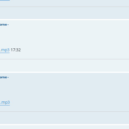
orne -
ne.mp3
17:32
orne -
ne.mp3