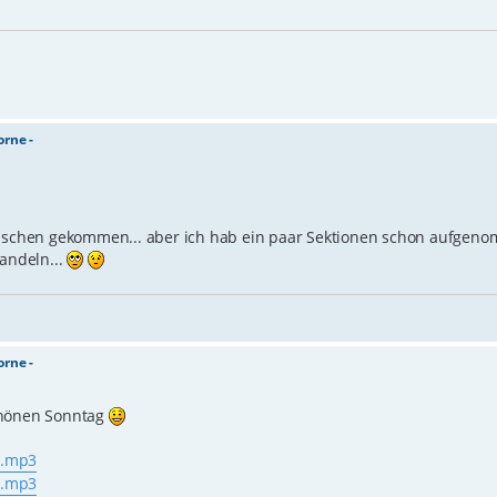
orne -
zwischen gekommen... aber ich hab ein paar Sektionen schon aufgen
handeln...
orne -
chönen Sonntag
ne.mp3
ne.mp3