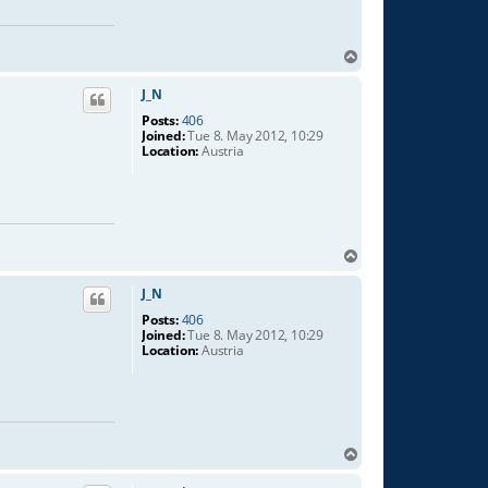
T
o
p
J_N
Posts:
406
Joined:
Tue 8. May 2012, 10:29
Location:
Austria
T
o
p
J_N
Posts:
406
Joined:
Tue 8. May 2012, 10:29
Location:
Austria
T
o