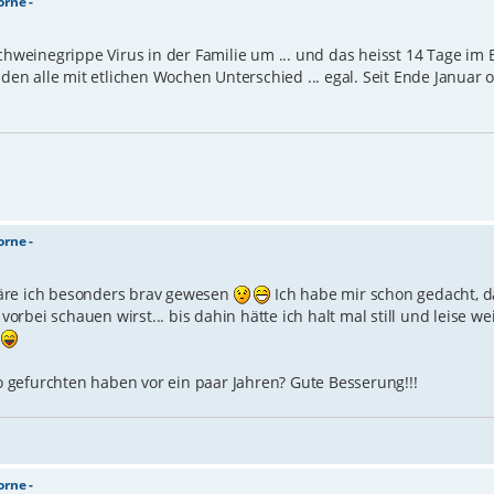
orne -
chweinegrippe Virus in der Familie um ... und das heisst 14 Tage im 
n alle mit etlichen Wochen Unterschied ... egal. Seit Ende Januar o
orne -
s wäre ich besonders brav gewesen
Ich habe mir schon gedacht, d
bei schauen wirst... bis dahin hätte ich halt mal still und leise we
.
o gefurchten haben vor ein paar Jahren? Gute Besserung!!!
orne -