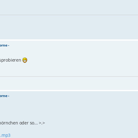
orne -
usprobieren
orne -
hörnchen oder so... >.>
ne.mp3