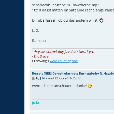
scharlachbuchstabe_16_hawthorne.mp3
10:10 da ist mitten im Satz eine recht lange Paus
Dir überlassen, ob du das ändern willst.
L. G.
Ramona
"They are all dead, they just don't know it yet."
- Eric Draven
Crowwing's
word counting tool
Re: solo [GER] Der scharlachrote Buchstabe by N. Hawth
P
by
J_N
»
Wed 12. Oct 2016, 22:12
o
s
werd ich mir anschauen - danke!
t
Julia