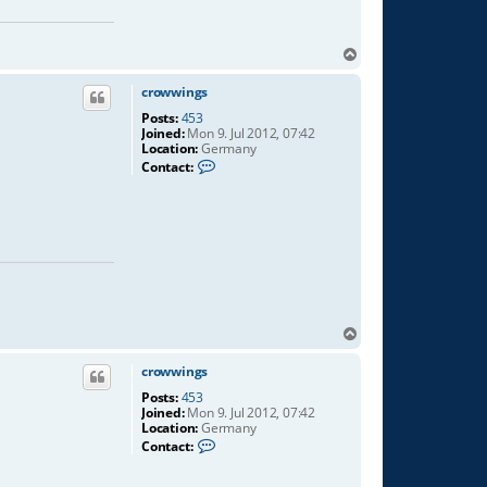
T
o
p
crowwings
Posts:
453
Joined:
Mon 9. Jul 2012, 07:42
Location:
Germany
C
Contact:
o
n
t
a
c
t
c
r
o
w
w
T
i
o
n
p
crowwings
g
s
Posts:
453
Joined:
Mon 9. Jul 2012, 07:42
Location:
Germany
C
Contact:
o
n