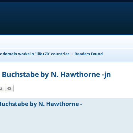
ic domain works in "life+70" countries
Readers Found
e Buchstabe by N. Hawthorne -jn
Search
Advanced search
 Buchstabe by N. Hawthorne -