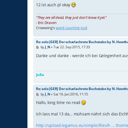
12 ist auch pl okay
"They are all dead, they just don't know it yet."
- Eric Draven
Crowwing's
word counting tool
Re: solo [GER] Der scharlachrote Buchstabe by N. Hawth
P
by
J_N
»
Tue 22. Sep 2015, 17:33
o
s
Danke und danke - werde ich bei Gelegenheit a
t
Julia
Re: solo [GER] Der scharlachrote Buchstabe by N. Hawth
P
by
J_N
»
Sat 16. Jan 2016, 11:15
o
s
Hallo, long time no read
t
Ich lass mal 13 da... mühsam nährt sich das Eich
http://upload.legamus.eu/simple/files/h ... thor