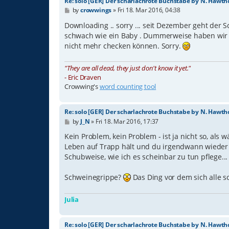
Re: solo [GER] Der scharlachrote Buchstabe by N. Hawth
P
by
crowwings
»
Fri 18. Mar 2016, 04:38
o
s
Downloading .. sorry ... seit Dezember geht der S
t
schwach wie ein Baby . Dummerweise haben wir de
nicht mehr checken können. Sorry.
"They are all dead, they just don't know it yet."
- Eric Draven
Crowwing's
word counting tool
Re: solo [GER] Der scharlachrote Buchstabe by N. Hawth
P
by
J_N
»
Fri 18. Mar 2016, 17:37
o
s
Kein Problem, kein Problem - ist ja nicht so, al
t
Leben auf Trapp hält und du irgendwann wieder vor
Schubweise, wie ich es scheinbar zu tun pflege..
Schweinegrippe?
Das Ding vor dem sich alle s
Julia
Re: solo [GER] Der scharlachrote Buchstabe by N. Hawth