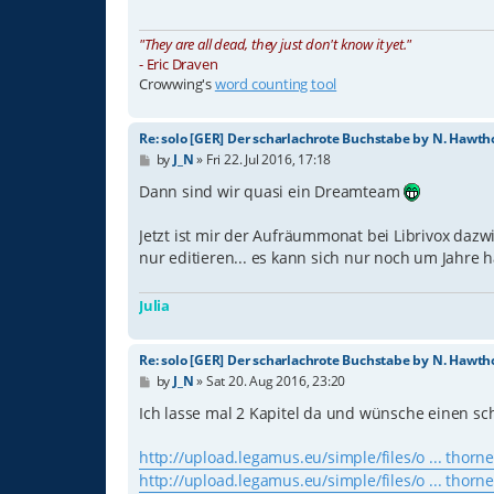
"They are all dead, they just don't know it yet."
- Eric Draven
Crowwing's
word counting tool
Re: solo [GER] Der scharlachrote Buchstabe by N. Hawth
P
by
J_N
»
Fri 22. Jul 2016, 17:18
o
s
Dann sind wir quasi ein Dreamteam
t
Jetzt ist mir der Aufräummonat bei Librivox da
nur editieren... es kann sich nur noch um Jahre 
Julia
Re: solo [GER] Der scharlachrote Buchstabe by N. Hawth
P
by
J_N
»
Sat 20. Aug 2016, 23:20
o
s
Ich lasse mal 2 Kapitel da und wünsche einen s
t
http://upload.legamus.eu/simple/files/o ... thor
http://upload.legamus.eu/simple/files/o ... thor